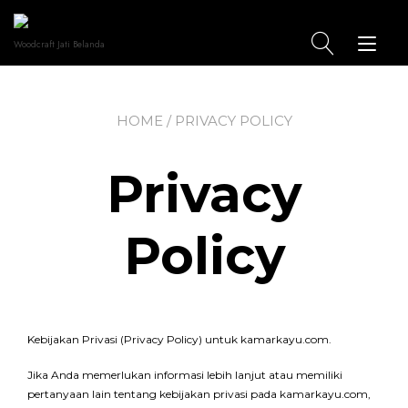
Skip
to
content
Tog
Woodcraft Jati Belanda
nav
HOME
/ PRIVACY POLICY
Privacy
Policy
Kebijakan Privasi (Privacy Policy) untuk kamarkayu.com.
Jika Anda memerlukan informasi lebih lanjut atau memiliki
pertanyaan lain tentang kebijakan privasi pada kamarkayu.com,