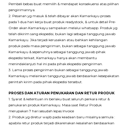
Pembeli bebas buat memilih & mendapat konsekuensi atas pilihan
pengirimannya.
2. Pesanan yg masuk & telah dibayar akan Kamarkayu proses
pada 1-dua hari kerja buat produk readystock, & untuk detail Pre-
Order akan Kamarkayu sampaikan melalui whatsapp. Produk yg
telah dikirim sang ekspedisi, bukan lagi sebagai tanggung jawab
Kamarkayu. Jika terjadi kerusakan atau bahkan kehilangan
produk pada masa pengiriman, bukan sebagai tanggung jawab
Kamarkayu & sepenuhnya sebagai tanggung jawab pihak
ekspedisi terkait, Kamarkayu hanya akan membantu
menindaklanjuti hal ini pada pihak ekspedisi pengiriman.
3. Lama proses pengiriman bukan sebagai tanggung jawab
Kamarkayu melainkan tanggung jawab berdasarkan kesepakatan
perintah kirim pada pihak ekspedisi tersebut.
PROSES DAN ATURAN PENUKARAN DAN RETUR PRODUK
1. Syarat & ketentuan ini berlaku buat seluruh perkara retur &
penukaran produk Kamarkayu. Masa saat Retur Produk
merupakan 7 hari sesudah lepas Invoice
2. Produk yg diretur wajib pada keadaan baru misalnya semula :
apabila retur produk terjadi dikarenakan kesalahan berdasarkan