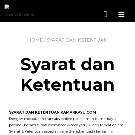
Skip
to
content
Tog
Woodcraft Jati Belanda
nav
HOME
/ SYARAT DAN KETENTUAN
Syarat dan
Ketentuan
SYARAT DAN KETENTUAN KAMARKAYU.COM
Dengan melakukan transaksi online pada laman Kamarkayu,
pembeli berarti sudah membaca & menyetujui, dan terikat dalam
Syarat & Ketentuan sebagaimana dijelaskan pada laman ini.